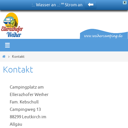
⬅
X
:.. Wasser an ..: °° Strom an
Zum
Inhalt
springen
Start
Kontakt
Kontakt
Campingplatz am
Ellerazhofer Weiher
Fam. Kebschull
Campingweg 13
88299 Leutkirch im
Allgäu